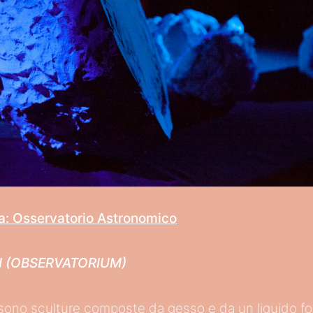
a: Osservatorio Astronomico
I (OBSERVATORIUM)
ono sculture composte da gesso e da un liquido fo