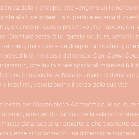
 tecnica della cianotipia, che vengono unite nel buio
oste alla luce solare. La superficie esterna di quest
prima, creando un guscio protettivo che nasconde una
e. Orientate verso l’alto, queste sculture, sensibili al
 del cielo, della luce e degli agenti atmosferici, che 
imprevedibile, nel corso del tempo. Ogni
Corpo Cele
biamento, che invita a fare spazio all’imprevedibili
flettono l’incapacità dell’essere umano di dominare gl
 e indefiniti, condizionano il corso della sua vita.
ne ideata per l’Osservatorio Astronomico, le sculture
i cosmici, emergendo dal buio della sala come pres
luminate dalla luce di un proiettore che trasmette s
ziali, esse si collocano in una dimensione sospesa, a