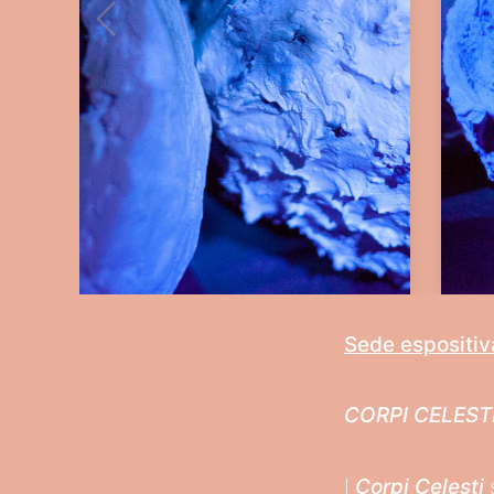
Sede espositiv
CORPI CELEST
I
Corpi Celesti
s