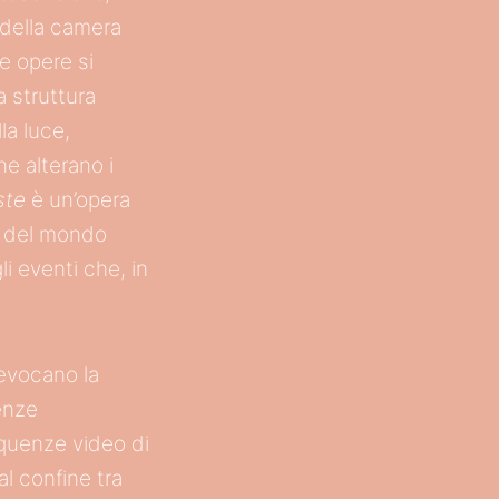
 della camera
e opere si
 struttura
la luce,
ne alterano i
ste
è un’opera
tà del mondo
i eventi che, in
 evocano la
enze
equenze video di
l confine tra