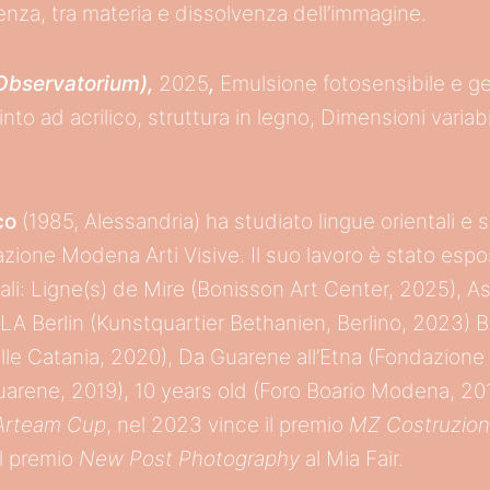
nza, tra materia e dissolvenza dell’immagine.
(Observatorium),
2025
,
Emulsione fotosensibile e ge
into ad acrilico, struttura in legno, Dimensioni variab
co
(1985, Alessandria) ha studiato lingue orientali e s
zione Modena Arti Visive. Il suo lavoro è stato espo
ali: Ligne(s) de Mire (Bonisson Art Center, 2025), As
LA Berlin (Kunstquartier Bethanien, Berlino, 2023) B
le Catania, 2020), Da Guarene all’Etna (Fondazione
rene, 2019), 10 years old (Foro Boario Modena, 20
Arteam Cup
, nel 2023 vince il premio
MZ Costruzion
il premio
New Post Photography
al Mia Fair.