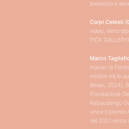
presenza e asse
Corpi Celesti 
video, vetro dip
PICK GALLERY)
Marco Tagliafi
master di Fonda
mostre tra le qu
Belasi, 2024), B
(Fondazione Oel
Rebaudengo Gua
vince il premio
nel 2021 vince 