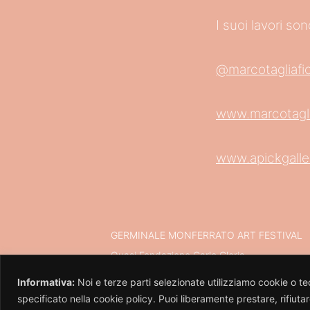
I suoi lavori son
@marcotagliafi
www.marcotaglia
www.apickgalle
GERMINALE MONFERRATO ART FESTIVAL
Quasi Fondazione Carlo Gloria
Via Bava 28 - 10124 Torino (TO)
Informativa:
Noi e terze parti selezionate utilizziamo cookie o tec
p.iva IT13036550013
specificato nella cookie policy. Puoi liberamente prestare, rifiut
Privacy Policy
–
Cookie Policy