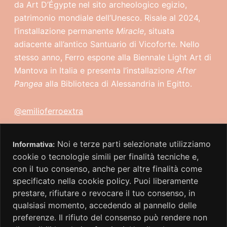
da Art D’Égypte nel sito archeologico egizio,
patrimonio mondiale dell’Unesco. Risale al 2024,
l’installazione permanente
Miracle
, situata
adiacente all’antico Santuario di Vicoforte. Nello
stesso anno, Ferro espone alla Biennale Light Art di
Mantova in Italia e presenta l’installazione
After
Pangea
alla Biblioteca di Alessandria in Egitto.
@emilioferroextra
www.emilioferro.it
Noi e terze parti selezionate utilizziamo
Informativa:
cookie o tecnologie simili per finalità tecniche e,
www.umbertobenappi.com
con il tuo consenso, anche per altre finalità come
specificato nella cookie policy. Puoi liberamente
prestare, rifiutare o revocare il tuo consenso, in
qualsiasi momento, accedendo al pannello delle
preferenze. Il rifiuto del consenso può rendere non