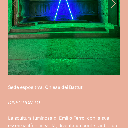
Sede espositiva: Chiesa dei Battuti
DIRECTION TO
La scultura luminosa di
Emilio Ferro
, con la sua
essenzialità e linearità, diventa un ponte simbolico